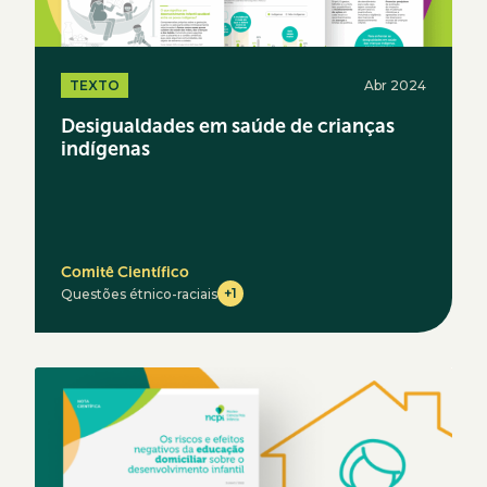
TEXTO
Abr 2024
Desigualdades em saúde de crianças
indígenas
Comitê Científico
+1
Questões étnico-raciais
Acesse